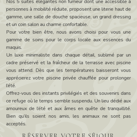
Nos 5 suites élé
gante
s non fumeur dont une accessible à
personnes à mobilité réduite, proposent une literie haut de
gamme, une salle de douche spacieuse, un grand dressing
et un coin salon au charme
confortable.
Pour votre bien être, n
ous avons choisi pour vous une
gamme de soins pour le corps locale aux essences du
maquis.
Un luxe minimaliste dans chaque dé
tail, sublim
é par un
cadre préservé et la fraîcheur de la terrasse avec piscine
vous attend. Dès que les températures baisseront vous
apprécierez votre piscine privée chauffée pour prolonger
l’été.
Offrez-vous des instants privilégiés et des souvenirs dans
ce refuge o
ù
le temps semble suspendu. Un lieu dédié aux
amoureux de l’été et aux â
mes en qu
ête de tranquillité.
Bien qu’ils soient nos amis, les animaux ne sont pas
acceptés.
RÉSERVER VOTRE SÉJOUR